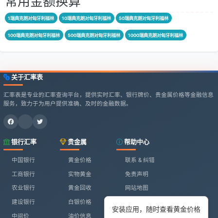
常用金额换算
1瑞典克朗对匈牙利福林
10瑞典克朗对匈牙利福林
50瑞典克朗对匈牙利福林
100瑞典克朗对匈牙利福林
500瑞典克朗对匈牙利福林
1000瑞典克朗对匈牙利福林
关于汇率表
汇率表是专业的汇率查询平台，提供实时汇率、银行牌价、贵金属价格等金融信息
服务，致力于为用户提供准确、及时的金融数据。
银行汇率
贵金属
帮助中心
中国银行
黄金价格
联系 & 纠错
工商银行
实物黄金
免责声明
农业银行
黄金回收
网站地图
建设银行
白银价格
安装应用，随时查看黄金价格
中间价
油价信息